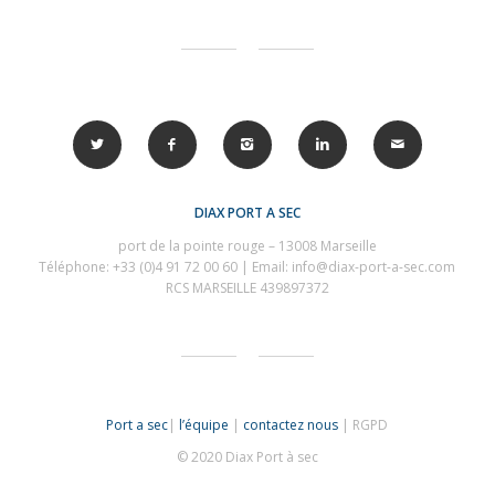
DIAX PORT A SEC
port de la pointe rouge – 13008 Marseille
Téléphone: +33 (0)
4 91 72 00 60 |
Email: info@diax-port-a-sec.com
RCS MARSEILLE 439897372
Port a sec
|
l’équipe
|
contactez nous
| RGPD
© 2020 Diax Port à sec