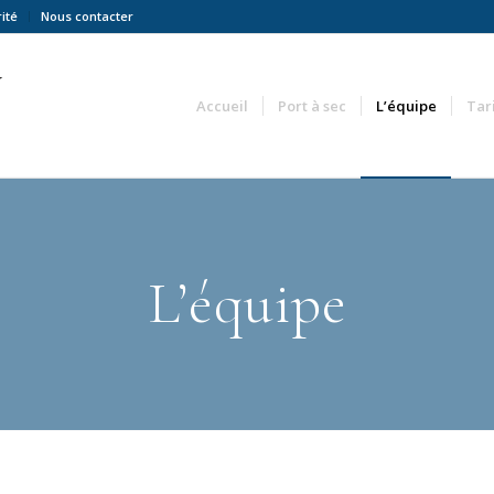
ité
Nous contacter
Accueil
Port à sec
L’équipe
Tar
L’équipe