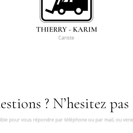
THIERRY - KARIM
Cariste
estions ? N’hesitez pas
le pour vous répondre par téléphone ou par mail, ou venez 